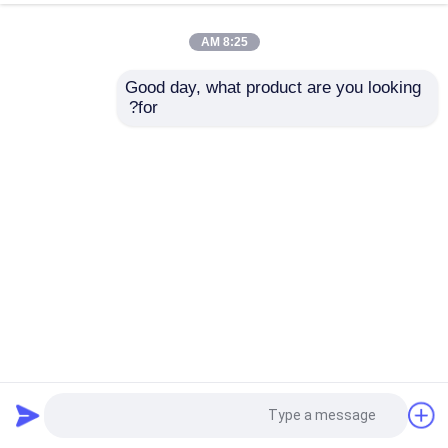
8:25 AM
Good day, what product are you looking 
for?
ماژول منبع تغذیه تلویزیون DC CA2596 LM2596 DC DC
ماژول منبع تغذیه
2025-01-17
16 نمایش