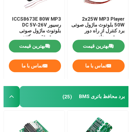
ICCS8673E 80W MP3
2x25W MP3 Player
50W بلوتوث ماژول صوتی
رسیور DC 5V-26V
برد کنترل از راه دور
بلوتوث ماژول صوتی
سیستم صدای بی سیم
سیستم تقویت کننده
قدرت برد
بهترین قیمت
بهترین قیمت
تماس با ما
تماس با ما
برد محافظ باتری BMS
(25)