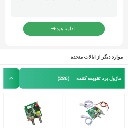
آمپلی فایر NE5532 ماژول صوتی کلاس D تقویت کننده دیجیتال DC12V-24V
مدار مجتمع قبل از عملیات برد تقویت کننده صوتی دیجیتال 12-24v
ماژول منبع تغذیه
ماژول تقویت کننده صدا 3 کانال DC 6-100 ولت نشانگر LED نشانگر چراغ راهنما
ماژول تقویت کننده صوتی فوق العاده کوچک CA-8403 ماژول تقویت کننده کلاس d 2x3W
ماژول صوتی بلوتوث
ماژول صوتی تقویت کننده CA-3116 برد تقویت کننده دیجیتال قدرت 50 وات
برد محافظ باتری BMS
موارد دیگر از ایالات متحده
آمپلی فایر خانگی
ماژول برد تقویت کننده
(286)
پخش کننده خودرو
قطعات تلویزیون LED
آمپرمتر دیجیتال ولت متر