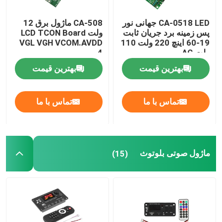
CA-0518 LED جهانی نور
CA-508 ماژول برق 12
پس زمینه برد جریان ثابت
ولت LCD TCON Board
19-60 اینچ 220 ولت 110
VGL VGH VCOM.AVDD
ولت AC
4
بهترین قیمت
بهترین قیمت
تماس با ما
تماس با ما
ماژول صوتی بلوتوث
(15)