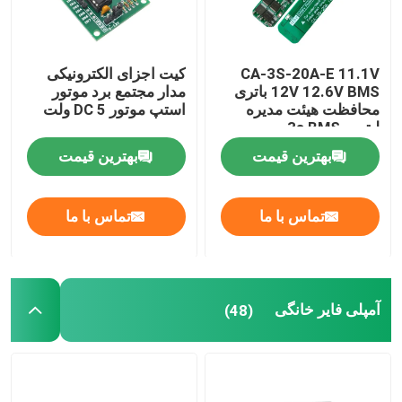
CA-3S-20A-E 11.1V
کیت اجزای الکترونیکی
12V 12.6V BMS باتری
مدار مجتمع برد موتور
محافظت هیئت مدیره
استپ موتور DC 5 ولت
لیتیوم 3s BMS
بهترین قیمت
بهترین قیمت
تماس با ما
تماس با ما
آمپلی فایر خانگی
(48)