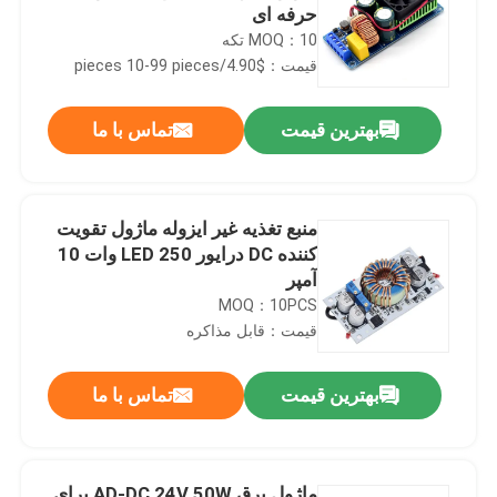
حرفه ای
MOQ：10 تکه
قیمت：$4.90/pieces 10-99 pieces
بهترین قیمت
تماس با ما
منبع تغذیه غیر ایزوله ماژول تقویت
کننده DC درایور LED 250 وات 10
آمپر
MOQ：10PCS
قیمت：قابل مذاکره
بهترین قیمت
تماس با ما
ماژول برق AD-DC 24V 50W برای