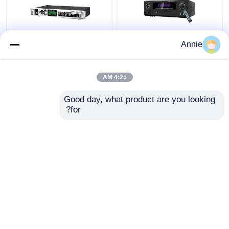
Annie
آمپلی فایر قدرت حرفه ای
سیستم پخش زمان‌بندی
5.1CH 5600W، بلوتوث
شده با پخش MP3،
بی سیم WiFi، دالبی HDMI
تقویت‌کننده زنگ خودکار با
4:25 AM
Optical Coaxial، برای
آمپلی‌فایر ستونی فلزی
سینمای خانگی KTV
بیرونی
بهترین قیمت
بهترین قیمت
Good day, what product are you looking 
for?
تماس با ما
تماس با ما
بیشتر ببینید
خانه
دربارهی ما
تماس با ما
Desktop Site
نقشه سایت
سیاست حفظ حریم خصوصی