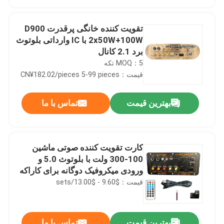
تقویت کننده خانگی پرقدرت D900
2x50W+100W با IC وارداتی بلوتوث
برد 2.1 کانال
MOQ：5 تکه
قیمت：CN¥182.02/pieces 5-99 pieces
بهترین قیمت
تماس با ما
کارت تقویت کننده صوتی ماشین
خونه
100-300 ولت با بلوتوث 5.0 و
ورودی میکروفیک دوگانه برای کاراکه
و سوبووفر
قیمت：$9.60 - $13.00/sets
محصولات
درباره ما
بهترین قیمت
تماس با ما