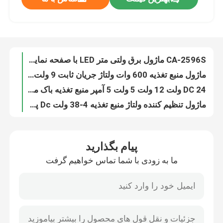
ماژول منبع تغذیه 1800W 40A ماژول مبدل تقویت کننده جریان ولتاژ ثابت DC DC
XL4015E 5A 75W پاور ماژول DC DC قابل تنظیم با نمایشگر ولتاژ
بازدید از کارخانه
ماژول منبع تغذیه 15 آمپر DC 400W ماژول تقویت کننده Step Up 8.5-50V به 10-60V
CA-4015 5A DC 4 ~ 38V Buck Converter Module قابل تنظیم مرحله پایین قدرت بالا کارایی بالا
CA-2596S ماژول برق ولتی متر LED با صفحه نمایش دیجیتال LM2596
کنترل کیفیت
ماژول منبع تغذیه 600 وات ولتاژ جریان ثابت 9 ولت - 60 ولت تا 12 ولت - 80 ولت DC
DC 24 ولت 12 ولت 5 ولت 5 آمپر منبع تغذیه باک مبدل USB
با ما تماس بگیرید
ماژول تنظیم کننده ولتاژ منبع تغذیه 4-38 ولت Dc پایین آمدن XL4016E1
برد تقویت کننده قدرت بالا XY-P15W 10W 20W با بلوتوث استریو
اخبار
CA-7492 BT ماژول صوتی تقویت کننده DC8-25V 2 * 50W AMP TDA7492
پیام بگذارید
ماژول صوتی تقویت کننده TPA3116D2 دو کانال 2*50W DC 12V-24V
موارد
ما به زودی با شما تماس خواهیم گرفت
CA-3166B صفحه تقویت کننده برق دیجیتال DC12-24V 50Wx2+100W AMP+BT
ماژول صوتی تقویت کننده توسعه الکتریکی DC 12V 38W TDA7379 + AD828
وبلاگ
ماژول صوتی تقویت کننده AUX 100 وات TPA3116D2 برد تقویت کننده صوتی دیجیتال 12-24 ولت 5.0
برد تقویت کننده میکروفون نصب مستقیم PT2399 NE5532 DC12-24V
ماژول برد تقویت کننده