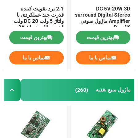
DC 5V 20W 3D
2.1 برد تقویت کننده
کنترلر دیجیتال رطوبت
surround Digital Stereo
قدرت چند عملکردی با
Amplifier ماژول صوتی
ولتاژ 5 ولت DC 20 ولت
کلاس D
قدرت بالا و جریان 3A
برای بهبود عملکرد صوتی
ابزار تستر
بهترین قیمت
بهترین قیمت
هیئت توسعه
تماس با ما
تماس با ما
ماژول منبع تغذیه
(260)