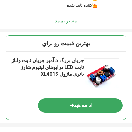
کننده تایید شده
بیشتر ببینید
بهترين قيمت رو براي
جریان بزرگ 5 آمپر جریان ثابت ولتاژ
ثابت LED درایوهای لیتیوم شارژ
باتری ماژول XL4015
ادامه هید