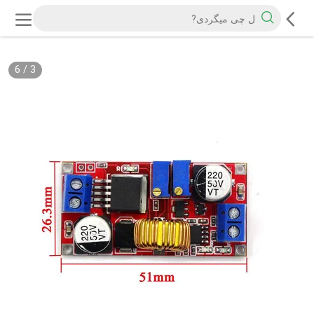
6
/
3