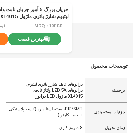
لیتیوم شارژ باتری ماژول XL4015
MOQ：10PCS
قیم
بهترین قیمت
توضیحات محصول
درایوهای LED شارژ باتری لیتیوم
,
برجسته:
درایوهای LED 5A ولتاژ ثابت
,
XL4015 ماژول LED درایور
DIP/SMT، بسته استاندارد (کیسه پلاستیکی
جزئیات بسته بندی
+ جعبه کارتن)
زمان تحویل
5-8 روز کاری