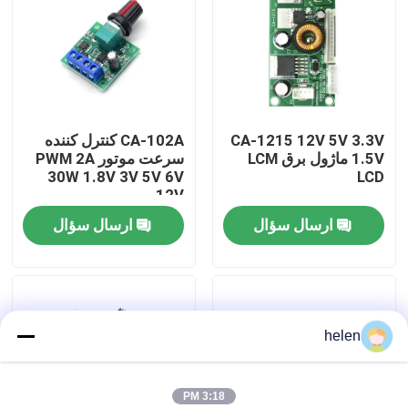
بازدید از کارخانه
کنترل کیفیت
CA-1215 12V 5V 3.3V
CA-102A کنترل کننده
1.5V ماژول برق LCM
سرعت موتور PWM 2A
با ما تماس بگیرید
30W 1.8V 3V 5V 6V
LCD
12V
ارسال سؤال
ارسال سؤال
اخبار
موارد
helen
وبلاگ
ماژول برد تقویت کننده
3:18 PM