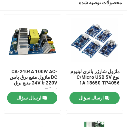
محصولات توصیه شده
ماژول شارژر باتری لیتیوم
CA-2404A 100W AC-
نوع C/Micro USB 5V
DC ماژول منبع برق پایین
1A 18650 TP4056
220V تا 24V منبع برق
سوئیچ
خونه
ارسال سؤال
ارسال سؤال
محصولات
درباره ما