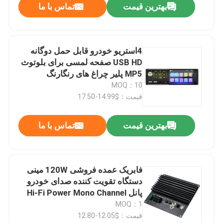
بهترین قیمت
تماس با ما
4استریو خودرو قابل حمل دوگانه
USB HD صفحه لمسی برای بلوتوث
MP5 پلیر چراغ های رنگارنگ
Autoradio رادیو ماشین CD برای
MOQ：10
DVD VCD
قیمت：$14.99-17.50
بهترین قیمت
تماس با ما
فابریک عمده فروشی 120W مینی
دستگاه تقویت کننده صدای خودرو
پانل Hi-Fi Power Mono Channel
دستگاه پخش کننده های ماشین DIY
MOQ：1
BT USB ارتباطات پلاستیکی
قیمت：$12.05-12.80