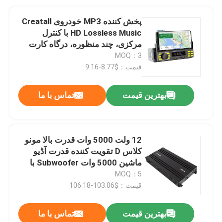
پخش کننده MP3 خودروی Creatall
HD Lossless Music با کنترل
مرکزی، چند منظوره، درگاه کارت
حافظه USB، رادیو FM
MOQ：3
قیمت：$8.77-9.16
بهترین قیمت
تماس با ما
12 ولت 5000 وات قدرت بالا مونو
کلاس D تقویت کننده قدرت آڈیو
ماشین 5000 وات Subwoofer با
Crossovers
MOQ：5
قیمت：$103.06-106.18
بهترین قیمت
تماس با ما