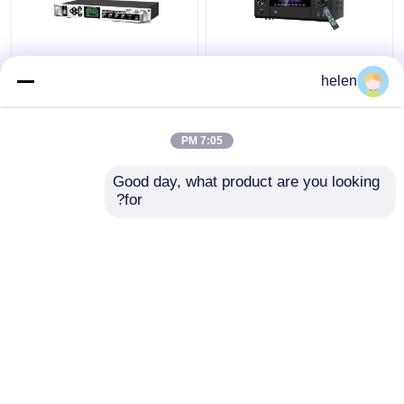
آمپلی فایر قدرت حرفه ای
سیستم پخش زمان‌بندی
helen
5.1CH 5600W، بلوتوث
شده با پخش MP3،
بی سیم WiFi، دالبی HDMI
تقویت‌کننده زنگ خودکار با
Optical Coaxial، برای
آمپلی‌فایر ستونی فلزی
7:05 PM
سینمای خانگی KTV
بیرونی
بهترین قیمت
بهترین قیمت
Good day, what product are you looking 
for?
تماس با ما
تماس با ما
بیشتر ببینید
خانه
دربارهی ما
تماس با ما
Desktop Site
نقشه سایت
سیاست حفظ حریم خصوصی