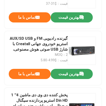
GPS
قیمت：$31-37
بازدید از کارخانه
بهترین قیمت
تماس با ما
کنترل کیفیت
گیرنده رادیویی FM و AUX/SD USB
با ما تماس بگیرید
استریو خودروی جهانی Creatall با
شارژ USB صوتی هوش مصنوعی،
گیرنده و آمپلی‌فایر پلاستیکی
MOQ：2
اخبار
قیمت：$4.99-5.80
موارد
بهترین قیمت
تماس با ما
وبلاگ
پخش کننده دی وی دی ماشین 4'' 1
Din HD استریو پردازنده سیگنال
ماژول برد تقویت کننده
دیجیتال رادیو ماشین چند رسانه ای