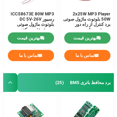
ICCS8673E 80W MP3
2x25W MP3 Player
50W بلوتوث ماژول صوتی
رسیور DC 5V-26V
برد کنترل از راه دور
بلوتوث ماژول صوتی
سیستم صدای بی سیم
سیستم تقویت کننده
قدرت برد
بهترین قیمت
بهترین قیمت
تماس با ما
تماس با ما
برد محافظ باتری BMS
(25)