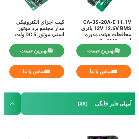
CA-3S-20A-E 11.1V
کیت اجزای الکترونیکی
12V 12.6V BMS باتری
مدار مجتمع برد موتور
محافظت هیئت مدیره
استپ موتور DC 5 ولت
لیتیوم 3s BMS
بهترین قیمت
بهترین قیمت
تماس با ما
تماس با ما
آمپلی فایر خانگی
(48)