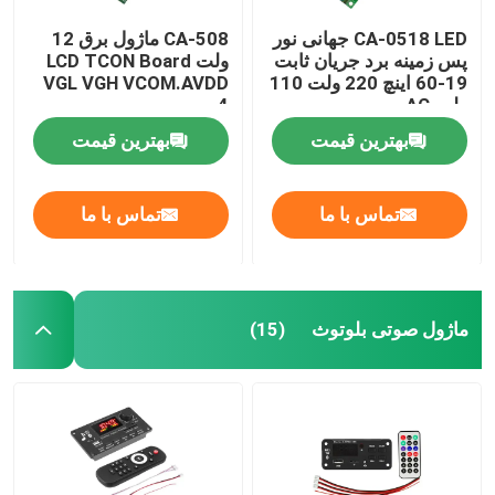
CA-0518 LED جهانی نور
CA-508 ماژول برق 12
پس زمینه برد جریان ثابت
ولت LCD TCON Board
19-60 اینچ 220 ولت 110
VGL VGH VCOM.AVDD
ولت AC
4
بهترین قیمت
بهترین قیمت
تماس با ما
تماس با ما
ماژول صوتی بلوتوث
(15)