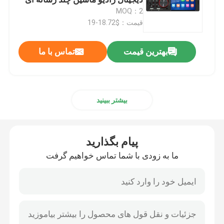
ویدئو صدا عقبگرد دوربین ماشین
MOQ：2
MP5
قیمت：$18.72-19
ماژول منبع تغذیه
پیام بگذارید
بهترین قیمت
تماس با ما
ماژول صوتی بلوتوث
ما به زودی با شما تماس خواهیم گرفت
برد محافظ باتری BMS
بیشتر ببینید
آمپلی فایر خانگی
پیام بگذارید
پخش کننده خودرو
ما به زودی با شما تماس خواهیم گرفت
قطعات تلویزیون LED
آمپرمتر دیجیتال ولت متر