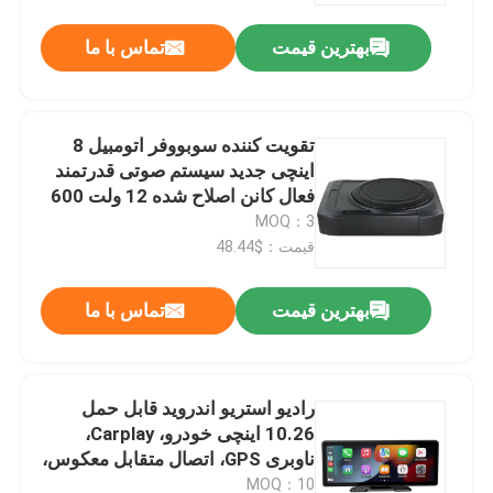
بهترین قیمت
تماس با ما
تقویت کننده سوبووفر اتومبیل 8
اینچی جدید سیستم صوتی قدرتمند
فعال کانن اصلاح شده 12 ولت 600
وات سیستم صوتی اتومبیل سوبووفر
MOQ：3
قیمت：$48.44
بهترین قیمت
تماس با ما
خونه
رادیو استریو اندروید قابل حمل
محصولات
10.26 اینچی خودرو، Carplay،
ناوبری GPS، اتصال متقابل معکوس،
پخش کننده های 4K MP4، ناوبری
درباره ما
MOQ：10