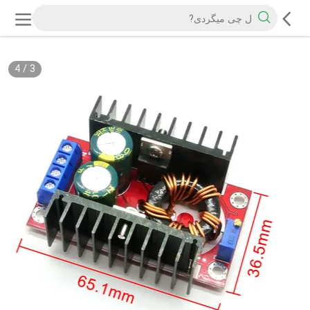
4
/
3