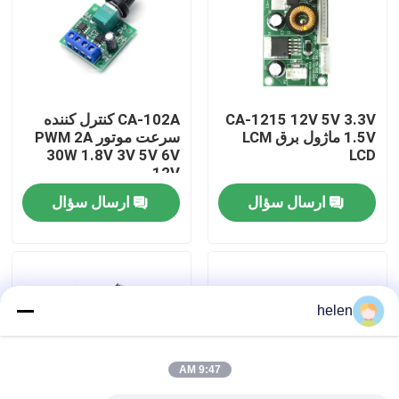
بازدید از کارخانه
کنترل کیفیت
CA-1215 12V 5V 3.3V
CA-102A کنترل کننده
1.5V ماژول برق LCM
سرعت موتور PWM 2A
30W 1.8V 3V 5V 6V
LCD
با ما تماس بگیرید
12V
ارسال سؤال
ارسال سؤال
اخبار
موارد
helen
وبلاگ
9:47 AM
ماژول برد تقویت کننده