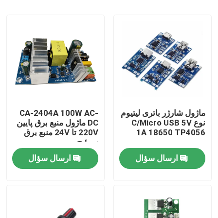
ماژول شارژر باتری لیتیوم
CA-2404A 100W AC-
نوع C/Micro USB 5V
DC ماژول منبع برق پایین
1A 18650 TP4056
220V تا 24V منبع برق
سوئیچ
خونه
ارسال سؤال
ارسال سؤال
محصولات
درباره ما