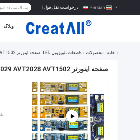
درخواست نقل قول
|
Persian
وبلاگ
خانه
محصولات
قطعات تلویزیون LED
صفحه اینورتر AVT4029 AVT2028 AVT1502
صفحه اینورتر AVT4029 AVT2028 AVT1502
مقد