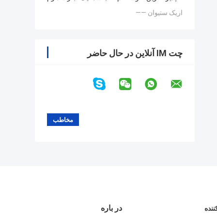
—— اریک ستیوان
چت IM آنلاین در حال حاضر
در باره
ننده