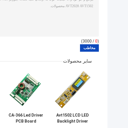
/ 3000)
0
(
سایر محصولات
CA-366 Led Driver
Avt1502 LCD LED
PCB Board
Backlight Driver
Board 2 لامپ
26"-55" با منبع تغذیه