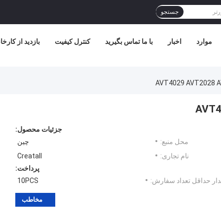
جستجو
موارد
اخبار
با ما تماس بگیرید
کنترل کیفیت
بازدید از کارخا
جزئیات محصول:
محل منبع:
چین
نام تجاری:
Creatall
پرداخت:
ار حداقل تعداد سفارش:
10PCS
مخاطب