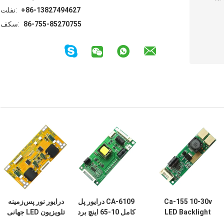
+86-13827494627
تلفن:
86-755-85270755
فکس:
Ca-155 10-30v
CA-6109 درایور پل
درایور نور پس‌زمینه
LED Backlight
کامل 10-65 اینچ برد
تلویزیون LED جهانی
Driver Board led
جریان ثابت
CA-388 22-65 اینچ