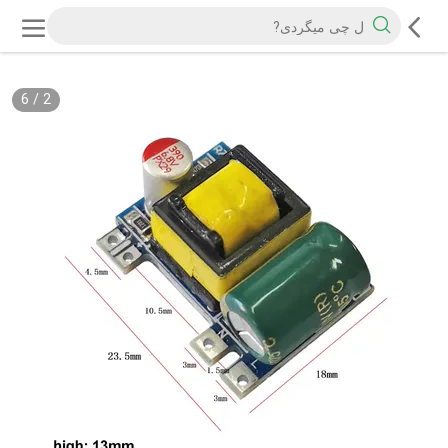
6
/
3