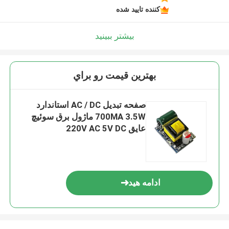
کننده تایید شده
بیشتر ببینید
بهترين قيمت رو براي
صفحه تبدیل AC / DC استاندارد
700MA 3.5W ماژول برق سوئیچ
عایق 220V AC 5V DC
ادامه هید