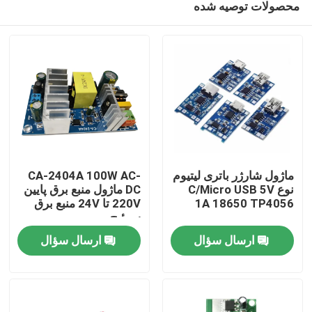
محصولات توصیه شده
ماژول شارژر باتری لیتیوم
CA-2404A 100W AC-
نوع C/Micro USB 5V
DC ماژول منبع برق پایین
1A 18650 TP4056
220V تا 24V منبع برق
سوئیچ
خونه
ارسال سؤال
ارسال سؤال
محصولات
درباره ما