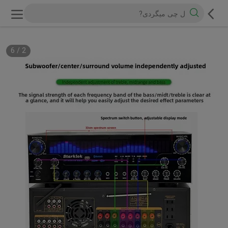
6
/
3