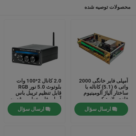
محصولات توصیه شده
آمپلی فایر خانگی 2000
2.0 کانال 2*100 وات
واتی 6 (5.1) کاناله با
بلوتوث 5.0 نور RGB
ساختار آلیاژ آلومینیوم
قابل تنظیم تریبل باس
خونه
فلزی پلاستیکی
آمپلی فایر خطی پرقدرت
استریو دیجیتال جدید
ارسال سؤال
ارسال سؤال
خانگی مینی های فای
محصولات
درباره ما