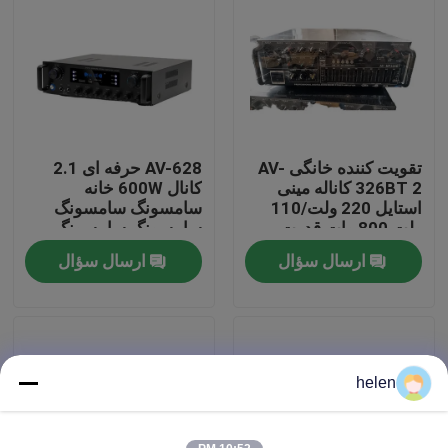
بازدید از کارخانه
کنترل کیفیت
تقویت کننده خانگی AV-
AV-628 حرفه ای 2.1
با ما تماس بگیرید
326BT 2 کاناله مینی
کانال 600W خانه
استایل 220 ولت/110
سامسونگ سامسونگ
ولت 800 وات قدرت
سامسونگ سامسونگ
اخبار
صوتی بی سیم BT کیفیت
سامسونگ سامسونگ
ارسال سؤال
ارسال سؤال
صدای استیج خودرو
موارد
وبلاگ
helen
ماژول برد تقویت کننده