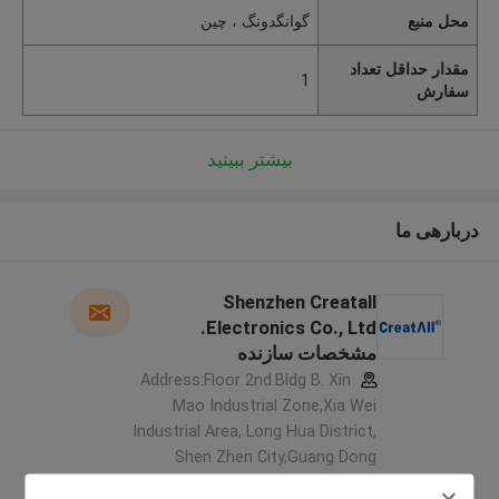
محل منبع
گوانگدونگ ، چین
مقدار حداقل تعداد
1
سفارش
بیشتر ببینید
دربارهی ما
Shenzhen Creatall
Electronics Co., Ltd.
مشخصات سازنده
Address:Floor 2nd.Bldg B. Xin
Mao Industrial Zone,Xia Wei
Industrial Area, Long Hua District,
Shen Zhen City,Guang Dong
Province. China ,چین