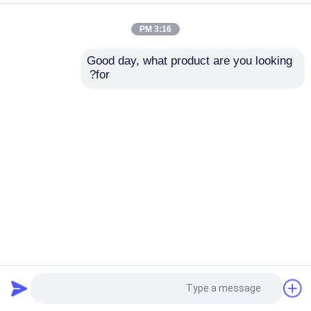
3:16 PM
Good day, what product are you looking 
for?
CA-299 Led TV Universal Inverter Board 32-60" جریان خود
تنظیم شده
قطعات تلویزیون LED
2024-06-25
731 نمایش