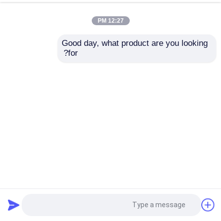
12:27 PM
Good day, what product are you looking 
for?
CA-188 LED درایور برد روشنایی سوئیچینگ سیگنال ADJ کنترل
روشنایی
قطعات تلویزیون LED
2024-06-25
538 نمایش