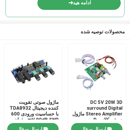
ادامه هید
محصولات توصیه شده
خونه
DC 5V 20W 3D
ماژول صوتی تقویت
surround Digital
کننده دیجیتال TDA8932
محصولات
Stereo Amplifier ماژول
با حساسیت ورودی 600
صوتی کلاس D
mV 90dB SNR و توان
خروجی 3W
درباره ما
ارسال سؤال
ارسال سؤال