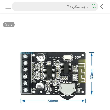
5
/
3