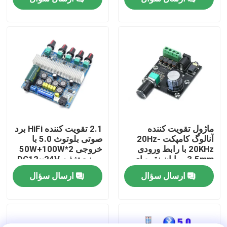
بازدید از کارخانه
کنترل کیفیت
با ما تماس بگیرید
اخبار
ماژول تقویت کننده
2.1 تقویت کننده HiFi برد
آنالوگ کامپکت 20Hz-
صوتی بلوتوث 5.0 با
20KHz با رابط ورودی
خروجی 2*50W+100W
موارد
3.5mm و پایان نقره ای
و منبع تغذیه DC12~24V
ارسال سؤال
ارسال سؤال
وبلاگ
ماژول برد تقویت کننده