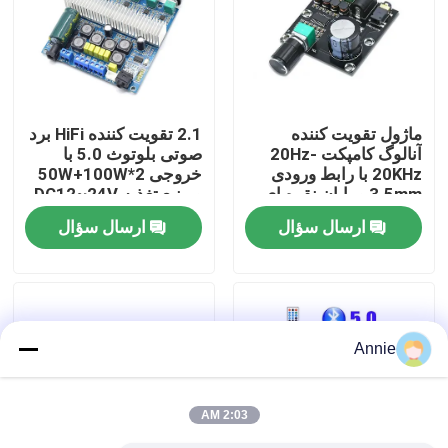
بازدید از کارخانه
کنترل کیفیت
ماژول تقویت کننده
2.1 تقویت کننده HiFi برد
آنالوگ کامپکت 20Hz-
صوتی بلوتوث 5.0 با
20KHz با رابط ورودی
خروجی 2*50W+100W
با ما تماس بگیرید
3.5mm و پایان نقره ای
و منبع تغذیه DC12~24V
ارسال سؤال
ارسال سؤال
اخبار
موارد
Annie
وبلاگ
2:03 AM
ماژول برد تقویت کننده