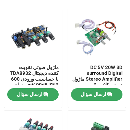
DC 5V 20W 3D
ماژول صوتی تقویت
surround Digital
کننده دیجیتال TDA8932
Stereo Amplifier ماژول
با حساسیت ورودی 600
صوتی کلاس D
mV 90dB SNR و توان
خروجی 3W
خونه
ارسال سؤال
ارسال سؤال
محصولات
درباره ما