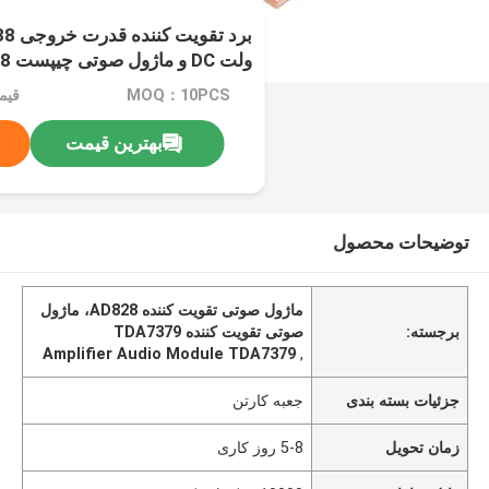
ولت DC و ماژول صوتی چیپست TDA7379 + AD828
MOQ：10PCS
قیم
بهترین قیمت
توضیحات محصول
ماژول صوتی تقویت کننده AD828، ماژول
برجسته:
صوتی تقویت کننده TDA7379
Amplifier Audio Module TDA7379
,
جزئیات بسته بندی
جعبه کارتن
زمان تحویل
5-8 روز کاری