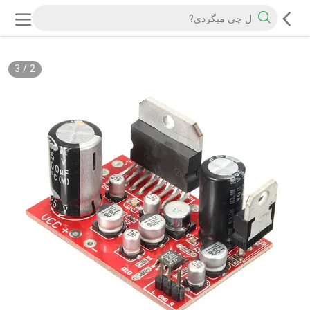
3
/
3