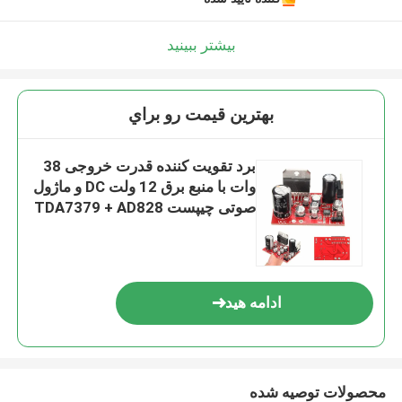
بیشتر ببینید
بهترين قيمت رو براي
برد تقویت کننده قدرت خروجی 38
وات با منبع برق 12 ولت DC و ماژول
صوتی چیپست TDA7379 + AD828
ادامه هید
محصولات توصیه شده