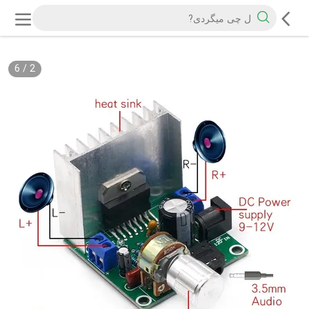
6
/
3