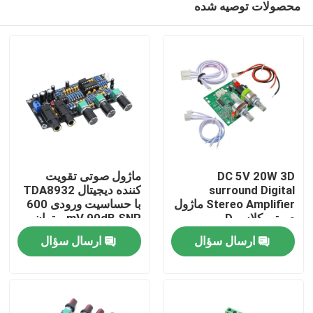
محصولات توصیه شده
DC 5V 20W 3D
ماژول صوتی تقویت
surround Digital
کننده دیجیتال TDA8932
Stereo Amplifier ماژول
با حساسیت ورودی 600
صوتی کلاس D
mV 90dB SNR و توان
خونه
خروجی 3W
ارسال سؤال
ارسال سؤال
محصولات
درباره ما