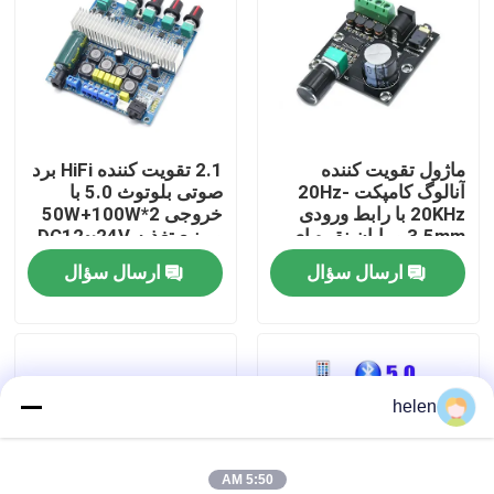
بازدید از کارخانه
کنترل کیفیت
ماژول تقویت کننده
2.1 تقویت کننده HiFi برد
آنالوگ کامپکت 20Hz-
صوتی بلوتوث 5.0 با
با ما تماس بگیرید
20KHz با رابط ورودی
خروجی 2*50W+100W
3.5mm و پایان نقره ای
و منبع تغذیه DC12~24V
ارسال سؤال
ارسال سؤال
اخبار
موارد
helen
وبلاگ
ماژول برد تقویت کننده
5:50 AM