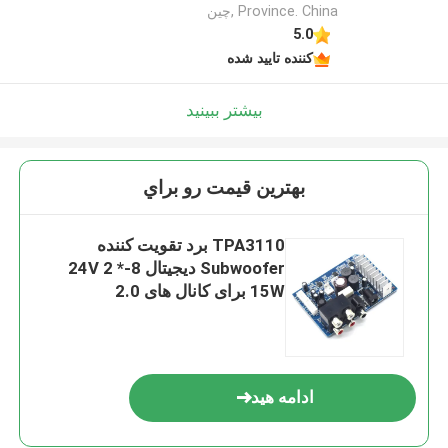
Province. China ,چین
5.0
کننده تایید شده
بیشتر ببینید
بهترين قيمت رو براي
TPA3110 برد تقویت کننده
Subwoofer دیجیتال 8-24V 2 *
15W برای کانال های 2.0
ادامه هید