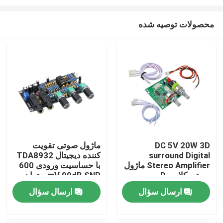
محصولات توصیه شده
DC 5V 20W 3D
ماژول صوتی تقویت
surround Digital
کننده دیجیتال TDA8932
خونه
Stereo Amplifier ماژول
با حساسیت ورودی 600
صوتی کلاس D
mV 90dB SNR و توان
خروجی 3W
محصولات
ارسال سؤال
ارسال سؤال
درباره ما