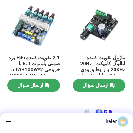
بازدید از کارخانه
کنترل کیفیت
با ما تماس بگیرید
ماژول تقویت کننده
2.1 تقویت کننده HiFi برد
آنالوگ کامپکت 20Hz-
صوتی بلوتوث 5.0 با
20KHz با رابط ورودی
خروجی 2*50W+100W
اخبار
3.5mm و پایان نقره ای
و منبع تغذیه DC12~24V
ارسال سؤال
ارسال سؤال
موارد
وبلاگ
helen
ماژول برد تقویت کننده