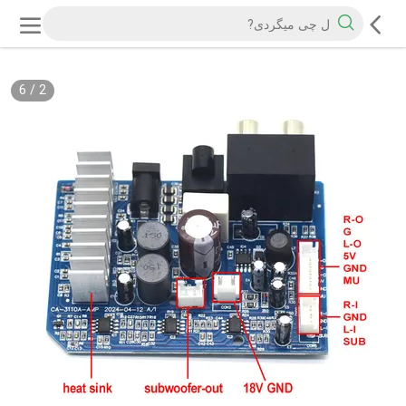
6
/
2