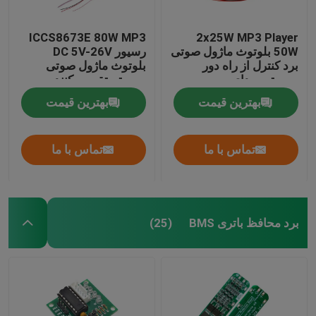
ICCS8673E 80W MP3
2x25W MP3 Player
50W بلوتوث ماژول صوتی
رسیور DC 5V-26V
برد کنترل از راه دور
بلوتوث ماژول صوتی
سیستم صدای بی سیم
سیستم تقویت کننده
قدرت برد
بهترین قیمت
بهترین قیمت
تماس با ما
تماس با ما
برد محافظ باتری BMS
(25)