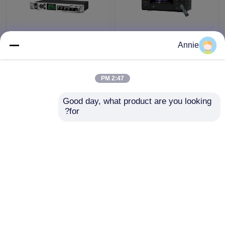
آمپلی فایر قدرت حرفه ای
سیستم پخش زمان‌بندی
Annie
5.1CH 5600W، بلوتوث
شده با پخش MP3،
بی سیم WiFi، دالبی HDMI
تقویت‌کننده زنگ خودکار با
Optical Coaxial، برای
آمپلی‌فایر ستونی فلزی
2:47 PM
سینمای خانگی KTV
بیرونی
بهترین قیمت
بهترین قیمت
Good day, what product are you looking 
for?
تماس با ما
تماس با ما
بیشتر ببینید
خانه
دربارهی ما
تماس با ما
Desktop Site
نقشه سایت
سیاست حفظ حریم خصوصی