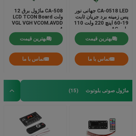
CA-0518 LED جهانی نور
CA-508 ماژول برق 12
پس زمینه برد جریان ثابت
ولت LCD TCON Board
19-60 اینچ 220 ولت 110
VGL VGH VCOM.AVDD
ولت AC
4
بهترین قیمت
بهترین قیمت
تماس با ما
تماس با ما
ماژول صوتی بلوتوث
(15)