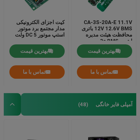
CA-3S-20A-E 11.1V
کیت اجزای الکترونیکی
12V 12.6V BMS باتری
مدار مجتمع برد موتور
محافظت هیئت مدیره
استپ موتور DC 5 ولت
لیتیوم 3s BMS
بهترین قیمت
بهترین قیمت
تماس با ما
تماس با ما
آمپلی فایر خانگی
(48)