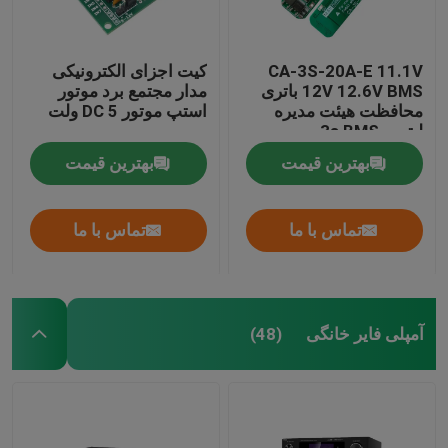
CA-3S-20A-E 11.1V
کیت اجزای الکترونیکی
12V 12.6V BMS باتری
مدار مجتمع برد موتور
محافظت هیئت مدیره
استپ موتور DC 5 ولت
لیتیوم 3s BMS
بهترین قیمت
بهترین قیمت
تماس با ما
تماس با ما
آمپلی فایر خانگی
(48)