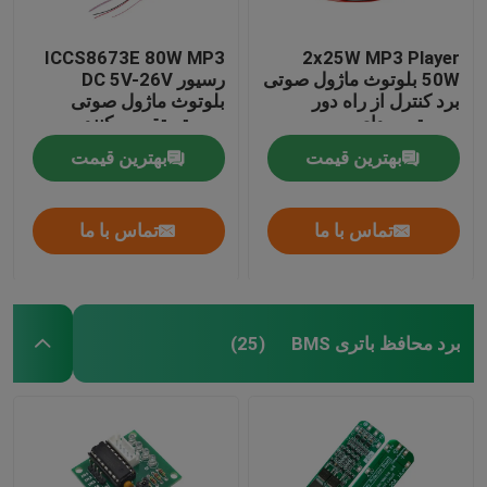
ICCS8673E 80W MP3
2x25W MP3 Player
50W بلوتوث ماژول صوتی
رسیور DC 5V-26V
برد کنترل از راه دور
بلوتوث ماژول صوتی
سیستم صدای بی سیم
سیستم تقویت کننده
قدرت برد
بهترین قیمت
بهترین قیمت
تماس با ما
تماس با ما
برد محافظ باتری BMS
(25)