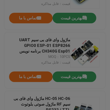
قیمت：قابل مذاکره
بازدید از کارخانه
بهترین قیمت
تماس با ما
کنترل کیفیت
ماژول وای فای بی سیم UART
با ما تماس بگیرید
GPIO0 ESP-01 ESP8266
CH340G Esp01 برنامه نویس
آداپتور
MOQ：10PCS
اخبار
قیمت：قابل مذاکره
موارد
بهترین قیمت
تماس با ما
وبلاگ
HC-05 HC-06 ماژول وای فای بی
سیم RF ماژول صوتی بلوتوث
ماژول برد تقویت کننده
RS232 / TTL