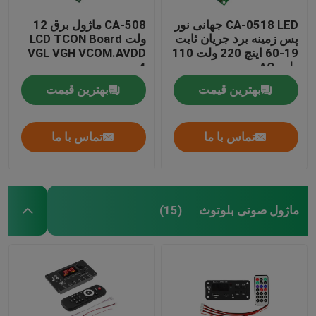
CA-0518 LED جهانی نور
CA-508 ماژول برق 12
پس زمینه برد جریان ثابت
ولت LCD TCON Board
19-60 اینچ 220 ولت 110
VGL VGH VCOM.AVDD
ولت AC
4
بهترین قیمت
بهترین قیمت
تماس با ما
تماس با ما
ماژول صوتی بلوتوث
(15)