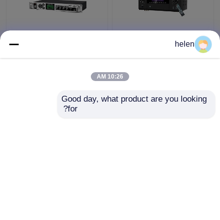
آمپلی فایر قدرت حرفه ای
سیستم پخش زمان‌بندی
helen
5.1CH 5600W، بلوتوث
شده با پخش MP3،
بی سیم WiFi، دالبی HDMI
تقویت‌کننده زنگ خودکار با
Optical Coaxial، برای
آمپلی‌فایر ستونی فلزی
10:26 AM
سینمای خانگی KTV
بیرونی
بهترین قیمت
بهترین قیمت
Good day, what product are you looking 
for?
تماس با ما
تماس با ما
بیشتر ببینید
خانه
دربارهی ما
تماس با ما
Desktop Site
نقشه سایت
سیاست حفظ حریم خصوصی