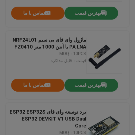
بهترین قیمت
تماس با ما
ماژول وای فای بی سیم NRF24L01
PA LNA با آنتن 1000 متر FZ0410
MOQ：10PCS
قیمت：قابل مذاکره
بهترین قیمت
تماس با ما
خونه
برد توسعه وای فای ESP32 ESP32S
محصولات
ESP32 DEVKIT V1 USB Dual
Core
درباره ما
MOQ：10PCS