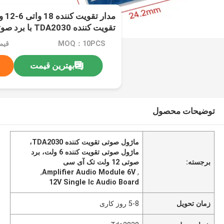
مدار
تقویت کننده TDA2030 با برد صوتی قابل تنظیم ولوم
MOQ：10PCS
قیم
بهترین قیمت
توضیحات محصول
ماژول صوتی تقویت کننده TDA2030،
ماژول صوتی تقویت کننده 6 ولت، برد
برجسته:
صوتی 12 ولت تک آی سی
,
Amplifier Audio Module 6V
,
12V Single Ic Audio Board
زمان تحویل
5-8 روز کاری