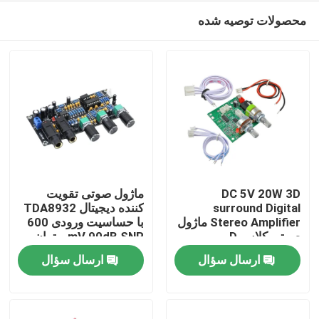
محصولات توصیه شده
DC 5V 20W 3D
ماژول صوتی تقویت
surround Digital
کننده دیجیتال TDA8932
Stereo Amplifier ماژول
با حساسیت ورودی 600
خونه
صوتی کلاس D
mV 90dB SNR و توان
خروجی 3W
ارسال سؤال
ارسال سؤال
محصولات
درباره ما