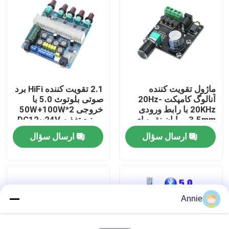
بازدید از کارخانه
کنترل کیفیت
ماژول تقویت کننده
2.1 تقویت کننده HiFi برد
با ما تماس بگیرید
آنالوگ کامپکت 20Hz-
صوتی بلوتوث 5.0 با
20KHz با رابط ورودی
خروجی 2*50W+100W
3.5mm و پایان نقره ای
و منبع تغذیه DC12~24V
اخبار
ارسال سؤال
ارسال سؤال
موارد
وبلاگ
Annie
ماژول برد تقویت کننده