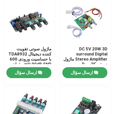
DC 5V 20W 3D
ماژول صوتی تقویت
surround Digital
کننده دیجیتال TDA8932
Stereo Amplifier ماژول
با حساسیت ورودی 600
صوتی کلاس D
mV 90dB SNR و توان
خروجی 3W
ارسال سؤال
ارسال سؤال
خونه
محصولات
درباره ما