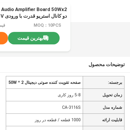
 Audio Amplifier Board 50Wx2
دو کانال استریو قدرت با ورودی DC12-24V
MOQ：10PCS
قیم
بهترین قیمت
توضیحات محصول
برجسته:
صفحه تقویت کننده صوتی دیجیتال 50W * 2
زمان تحویل
5-8 روز کاری
شماره مدل
CA-3116S
قابلیت ارائه
1000 قطعه / قطعه در روز