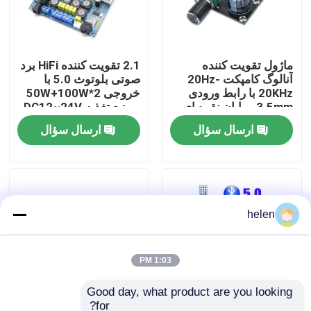
بازدید از کارخانه
ماژول تقویت کننده
2.1 تقویت کننده HiFi برد
آنالوگ کامپکت 20Hz-
صوتی بلوتوث 5.0 با
کنترل کیفیت
20KHz با رابط ورودی
خروجی 2*50W+100W
3.5mm و پایان نقره ای
و منبع تغذیه DC12~24V
با ما تماس بگیرید
ارسال سؤال
ارسال سؤال
اخبار
helen
موارد
وبلاگ
1:03 PM
Good day, what product are you looking 
ماژول برد تقویت کننده
for?
بلوتوث 5.0 FM تابلو
تقویت کننده صوتی حرفه