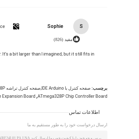
Sophie
S
nce
مفید (826)
s a bit larger than I imagined, but it still fits in
برچسب:
صفحه کنترل با IDE Arduino,صفحه کنترل تراشه ATmega328P,هیئت توسعه چند منظوره سازمان ملل متحد
,
e Expansion Board
ATmega328P Chip Controller Board
اطلاعات تماس
ارسال درخواست خود را به طور مستقیم به ما