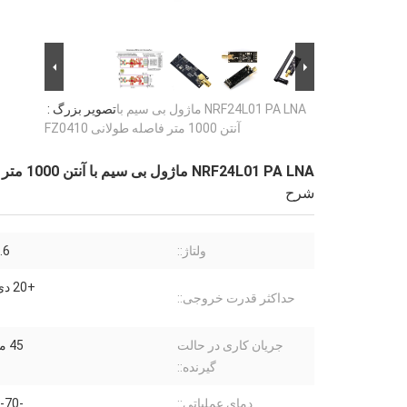
NRF24L01 PA LNA ماژول بی سیم با
تصویر بزرگ :
آنتن 1000 متر فاصله طولانی FZ0410
NRF24L01 PA LNA ماژول بی سیم با آنتن 1000 متر فاصله طولانی FZ0410
شرح
ولتاژ::
-3.6
+20 دی سی ام
حداکثر قدرت خروجی::
جریان کاری در حالت
45 میلی آمپر
گیرنده::
دمای عملیاتی::
-20-70 درجه