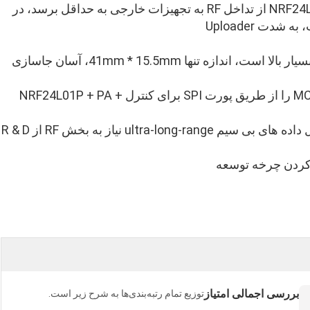
باعث می شود ماژول بی سیم NRF24L01P + PA + LNA از تداخل RF به تجهیزات خارجی به حداقل برسد، در
دت Uploader
NRF24L01P + PA + ادغام ماژول بی سیم LNA بسیار بالا است، اندازه تنها 41mm * 15.5mm، آسان جاسازی
در هر محصول فضای تنگ، مشتریان می توانند MCU را از طریق پورت SPI برای کنترل NRF24L01P + PA +
ماژول بی سیم برای تکمیل طراحی سیستم انتقال داده های بی سیم ultra-long-range نیاز به بخش RF از R & D
 کردن چرخه توسعه
بررسی اجمالی امتیاز
توزیع تمام رتبه‌بندی‌ها به شرح زیر است.