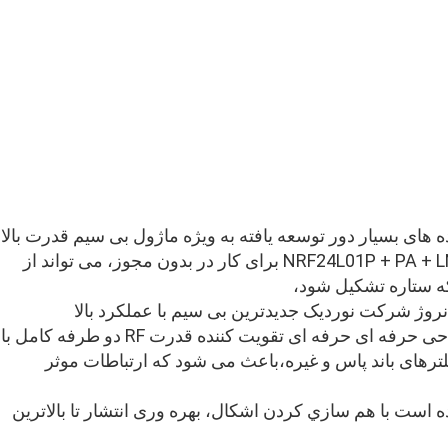
 بخش I برای انتقال داده های بسیار دور توسعه یافته به ویژه ماژول بی سیم قدرت بالا
و حساسیت بالا 2.ماژول بی سیم 4G ISM باند NRF24L01P + PA + LNA برای کار در بدون مجوز، می تواند از
که ستاره تشکیل شود،
تراشه انتقال دیجیتال NRF24L01 +، با بخش طراحی حرفه ای حرفه ای تقویت کننده قدرت RF دو طرفه کامل با
PA و LNA با قدرت بالا، سوئیچ های RF، فیلترهای باند پاس و غیره،باعث می شود که ارتباطات موثر
ام داده است با هم سازي کردن اشکال، بهره وری انتشار تا بالاترين