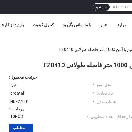
جستجو
موارد
اخبار
با ما تماس بگیرید
کنترل کیفیت
بازدید از کارخا
جزئیات محصول:
محل منبع:
چین
نام تجاری:
creatall
شماره مدل:
NRF24L01
پرداخت:
ار حداقل تعداد سفارش:
10PCS
مخاطب