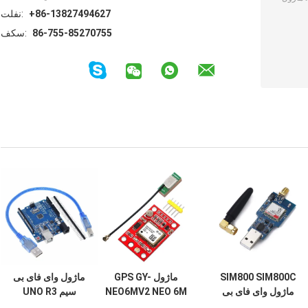
+86-13827494627
تلفن:
86-755-85270755
فکس:
SIM800 SIM800C
ماژول GPS GY-
ماژول وای فای بی
ماژول وای فای بی
NEO6MV2 NEO 6M
سیم UNO R3
سیم USB به ماژول
برای برد آردوینو 3V-
ATmega328P