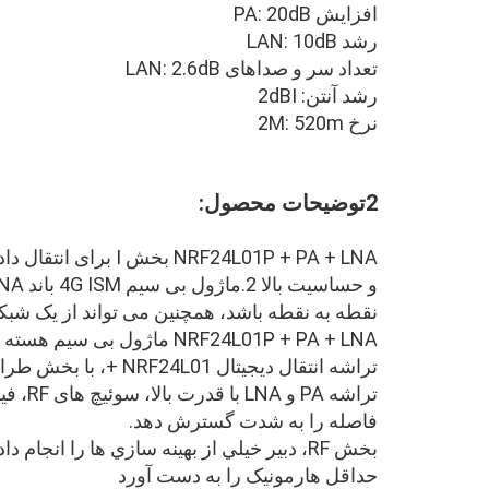
افزایش PA: 20dB
رشد LAN: 10dB
تعداد سر و صداهای LAN: 2.6dB
رشد آنتن: 2dBI
نرخ 2M: 520m
2توضیحات محصول:
NRF24L01P + PA + LNA
نقطه به نقطه باشد، همچنین می تواند از یک شب
NRF24L01P + PA + LNA ماژول بی سیم هسته نروژ شرکت نوردیک جدیدترین بی سیم با عملکرد بالا
تراشه 
فاصله را به شدت گسترش دهد.
بخش RF، دبير خيلي از بهینه سازي ها را انج
حداقل هارمونيک را به دست آورد