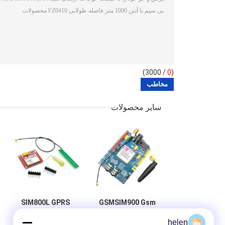
/ 3000)
0
(
سایر محصولات
SIM800L GPRS
GSMSIM900 Gsm
GSM Micro SIM
Development
helen
Card Core Quad
Board GPRS SMS