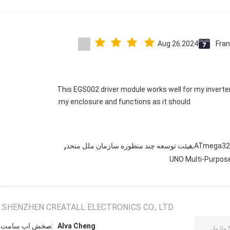
Aug 26.2024
Fra
This EGS002 driver module works well for my inverter. It’
my enclosure and functions as it should.
,
UNO Multi-Purpos
SHENZHEN CREATALL ELECTRONICS CO., LTD.
Alva Cheng
تماس با شخص: