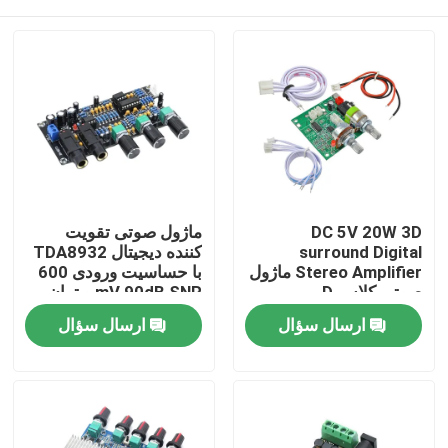
DC 5V 20W 3D
ماژول صوتی تقویت
surround Digital
کننده دیجیتال TDA8932
Stereo Amplifier ماژول
با حساسیت ورودی 600
صوتی کلاس D
mV 90dB SNR و توان
خروجی 3W
خونه
ارسال سؤال
ارسال سؤال
محصولات
درباره ما