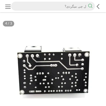
4
/
3