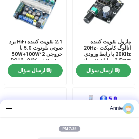
بازدید از کارخانه
کنترل کیفیت
ماژول تقویت کننده
2.1 تقویت کننده HiFi برد
آنالوگ کامپکت 20Hz-
صوتی بلوتوث 5.0 با
20KHz با رابط ورودی
خروجی 2*50W+100W
با ما تماس بگیرید
3.5mm و پایان نقره ای
و منبع تغذیه DC12~24V
ارسال سؤال
ارسال سؤال
اخبار
موارد
Annie
وبلاگ
7:35 PM
ماژول برد تقویت کننده