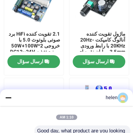
بازدید از کارخانه
ماژول تقویت کننده
2.1 تقویت کننده HiFi برد
کنترل کیفیت
آنالوگ کامپکت 20Hz-
صوتی بلوتوث 5.0 با
20KHz با رابط ورودی
خروجی 2*50W+100W
3.5mm و پایان نقره ای
و منبع تغذیه DC12~24V
با ما تماس بگیرید
ارسال سؤال
ارسال سؤال
اخبار
موارد
helen
وبلاگ
1:10 AM
ماژول برد تقویت کننده
Good day, what product are you looking 