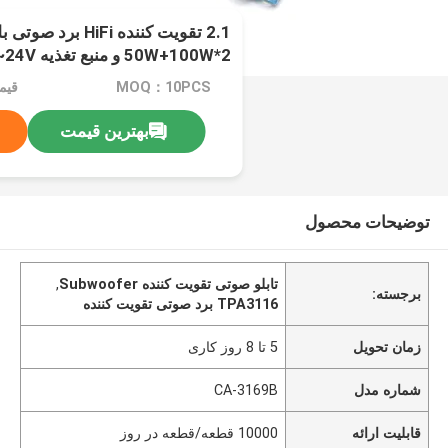
2*50W+100W و منبع تغذیه DC12~24V
MOQ：10PCS
قیم
بهترین قیمت
توضیحات محصول
تابلو صوتی تقویت کننده Subwoofer
,
برجسته:
TPA3116 برد صوتی تقویت کننده
زمان تحویل
5 تا 8 روز کاری
شماره مدل
CA-3169B
قابلیت ارائه
10000 قطعه/قطعه در روز