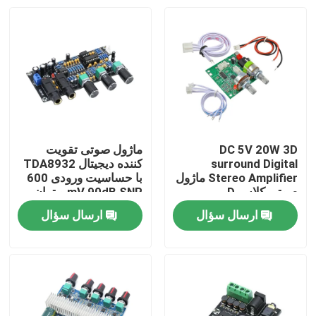
DC 5V 20W 3D
ماژول صوتی تقویت
surround Digital
کننده دیجیتال TDA8932
Stereo Amplifier ماژول
با حساسیت ورودی 600
صوتی کلاس D
mV 90dB SNR و توان
خروجی 3W
ارسال سؤال
ارسال سؤال
خونه
محصولات
درباره ما