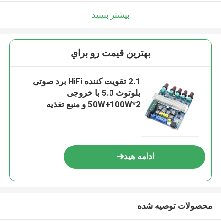
بیشتر ببینید
بهترين قيمت رو براي
2.1 تقویت کننده HiFi برد صوتی
بلوتوث 5.0 با خروجی
2*50W+100W و منبع تغذیه
DC12~24V
ادامه هید
محصولات توصیه شده