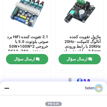
بازدید از کارخانه
کنترل کیفیت
ماژول تقویت کننده
2.1 تقویت کننده HiFi برد
آنالوگ کامپکت 20Hz-
صوتی بلوتوث 5.0 با
با ما تماس بگیرید
20KHz با رابط ورودی
خروجی 2*50W+100W
3.5mm و پایان نقره ای
و منبع تغذیه DC12~24V
ارسال سؤال
ارسال سؤال
اخبار
موارد
helen
وبلاگ
ماژول برد تقویت کننده
4:25 PM