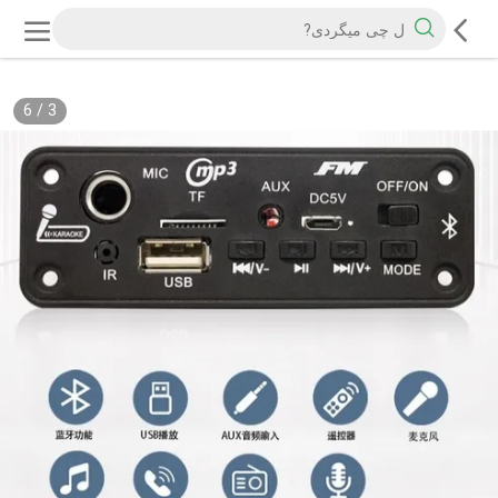
6
/
3