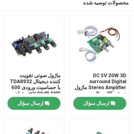
محصولات توصیه شده
DC 5V 20W 3D
ماژول صوتی تقویت
surround Digital
کننده دیجیتال TDA8932
Stereo Amplifier ماژول
با حساسیت ورودی 600
صوتی کلاس D
mV 90dB SNR و توان
خونه
خروجی 3W
ارسال سؤال
ارسال سؤال
محصولات
درباره ما