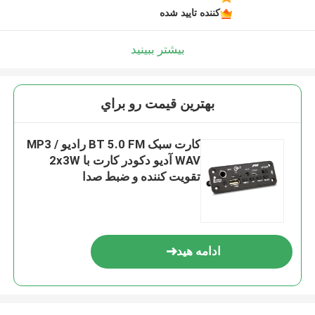
پیام بگذارید
کننده تایید شده
ما به زودی با شما تماس خواهیم گرفت
بیشتر ببینید
بهترين قيمت رو براي
کارت سبک BT 5.0 FM رادیو MP3 /
WAV آدیو دکودر کارت با 2x3W
تقویت کننده و ضبط صدا
ادامه هید
ارسال