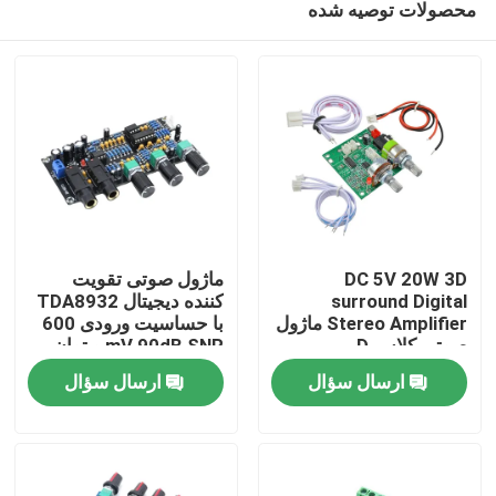
محصولات توصیه شده
DC 5V 20W 3D
ماژول صوتی تقویت
surround Digital
کننده دیجیتال TDA8932
Stereo Amplifier ماژول
با حساسیت ورودی 600
صوتی کلاس D
mV 90dB SNR و توان
خونه
خروجی 3W
ارسال سؤال
ارسال سؤال
محصولات
درباره ما