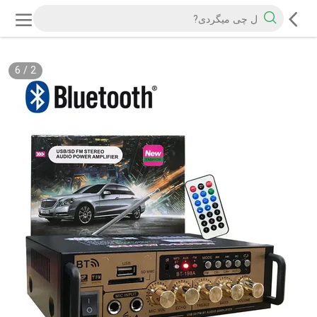
6
/
2