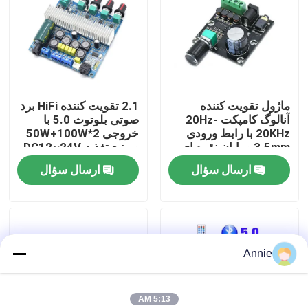
بازدید از کارخانه
کنترل کیفیت
ماژول تقویت کننده
2.1 تقویت کننده HiFi برد
آنالوگ کامپکت 20Hz-
صوتی بلوتوث 5.0 با
با ما تماس بگیرید
20KHz با رابط ورودی
خروجی 2*50W+100W
3.5mm و پایان نقره ای
و منبع تغذیه DC12~24V
ارسال سؤال
ارسال سؤال
اخبار
موارد
Annie
وبلاگ
ماژول برد تقویت کننده
5:13 AM