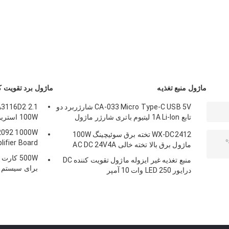
سیم USB به ماژول
برای برد آردوینو 3V-
ATmega328P
Gsm چهار بانده
5V RS232 TTL
CH340 CH340G با
GSM GPRS
سربرگ پین مستقیم
ماژول منبع تغذیه
ماژول برد تقویت ک
CA-033 Micro Type-C USB 5V شارژربرد دو
تابع 1A Li-Ion لیتیوم باتری شارژر ماژول
100W استریو صوتی
18650 TP4056 ICs محصول
WX-DC2412 تخته برق سوئیچینگ 100W
lifier Board
ماژول برق بالا تخته خالی AC DC 24V4A
منبع تغذیه غیر ایزوله ماژول تقویت کننده DC
برای سیستم 
درایور LED 250 وات 10 آمپر