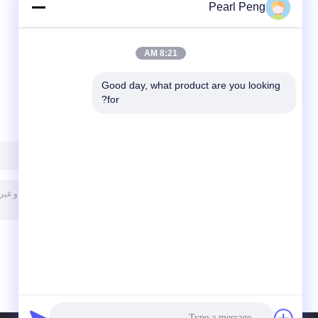
Pearl Peng
Card Core Quad
Board GPRS SMS
Band Serial TTL
Wireless Data
Super TC35I
8:21 AM
Good day, what product are you looking 
for?
پیغام بگذارید