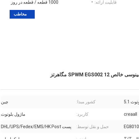
قابلیت ارائه:
1000 قطعه / قطعه در روز
مخاطب
وث 5.1
کشور مبدا:
چین
creaall
کاربرد:
ماژول بلوتوث
EG8010
حمل و نقل توسط:
پست DHL/UPS/Fedex/EMS/HK Post