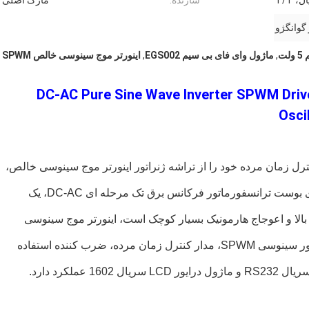
، T/T
سازنده:
مارک اصلی
 گوانگژو
ت
,
ماژول وای فای بی سیم EGS002
,
اینورتر موج سینوسی خالص SPWM
DC-AC Pure Sine Wave Inverter SPWM Driver 
Osci
 کنترل زمان مرده خود را از تراشه ژنراتور اینورتر موج سینوسی خالص،
ساختار تبدیل برق دو مرحله ای DC-DC-AC یا معماری بوست ترانسفورماتور فرکانس برق تک مرحله ای DC-AC، یک
تیابی به دقت بالا و اعوجاج هارمونیک بسیار کوچک است، اینورتر موج سینوسی
ASIC.این تراشه از فناوری CMOS، ادغام داخلی ژنراتور سینوسی SPWM، مدار کنترل زمان مرده، ضرب کننده استفاده
ملکرد دارد.