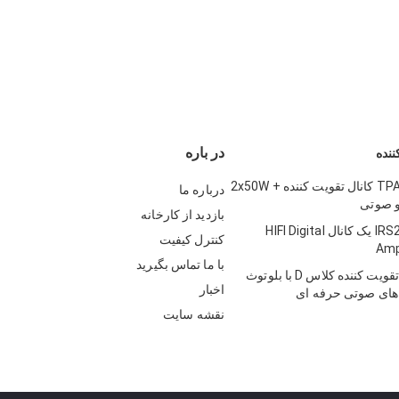
در باره
ننده
TPA3116D2 2.1 کانال تقویت کننده 2x50W +
درباره ما
بازدید از کارخانه
IRS2092 1000W یک کانال HIFI Digital
کنترل کیفیت
Amp
با ما تماس بگیرید
500W کارت تقویت کننده کلاس D با بلوتوث
اخبار
های صوتی حرفه ای
نقشه سایت