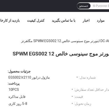
جستجو
موارد
اخبار
با ما تماس بگیرید
کنترل کیفیت
بازدید از کارخا
ماژول وای فای بی سیم 5 ولت DC-AC اینورتر موج سینوسی خالص SPWM EGS002 12
جزئیات محصول:
شماره مدل:
ماژول درایور EGS002 Ir2110
پرداخت:
ار حداقل تعداد سفارش:
10PCS
قیمت:
قابل مذاکره
زمان تحویل:
5-8 روز کاری