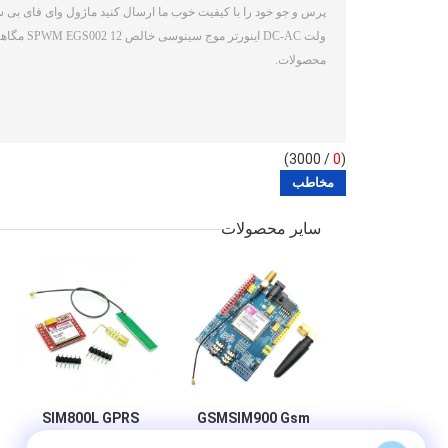
/ 3000)
0
(
سایر محصولات
SIM800L GPRS
GSMSIM900 Gsm
GSM Micro SIM
Development