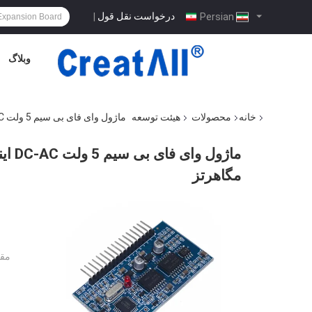
درخواست نقل قول
|
Persian
وبلاگ
خانه
محصولات
هیئت توسعه
ماژول وای فای بی سیم 5 ولت DC-AC اینورتر موج سینوسی خالص SPWM EGS002 12 مگاهرتز
مگاهرتز
مقد