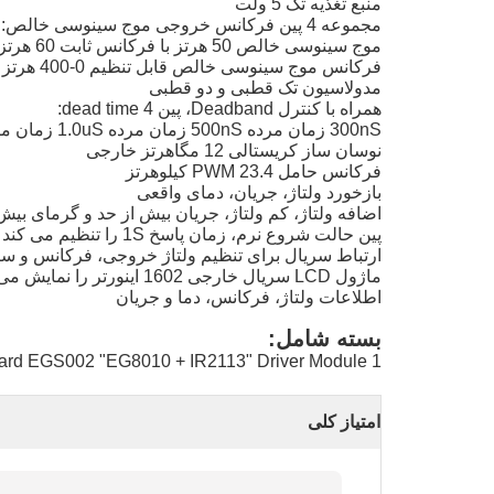
منبع تغذیه تک 5 ولت
مجموعه 4 پین فرکانس خروجی موج سینوسی خالص:
موج سینوسی خالص 50 هرتز با فرکانس ثابت 60 هرتز موج سینوسی خالص با فرکانس ثابت 0-100 هرتز
فرکانس موج سینوسی خالص قابل تنظیم 0-400 هرتز فرکانس موج سینوسی خالص قابل تنظیم است
مدولاسیون تک قطبی و دو قطبی
همراه با کنترل Deadband، پین 4 dead time:
300nS زمان مرده 500nS زمان مرده 1.0uS زمان مرده 1.5uS زمان مرده
نوسان ساز کریستالی 12 مگاهرتز خارجی
فرکانس حامل PWM 23.4 کیلوهرتز
بازخورد ولتاژ، جریان، دمای واقعی
اضافه ولتاژ، کم ولتاژ، جریان بیش از حد و گرمای بیش
پین حالت شروع نرم، زمان پاسخ 1S را تنظیم می کند
ارتباط سریال برای تنظیم ولتاژ خروجی، فرکانس و سای
ماژول LCD سریال خارجی 1602 اینورتر را نمایش می دهد
اطلاعات ولتاژ، فرکانس، دما و جریان
بسته شامل:
1 PCS x Pure Sine Wave Inverter Board Driver Board EGS002 "EG8010 + IR2113" Driver Module
امتیاز کلی