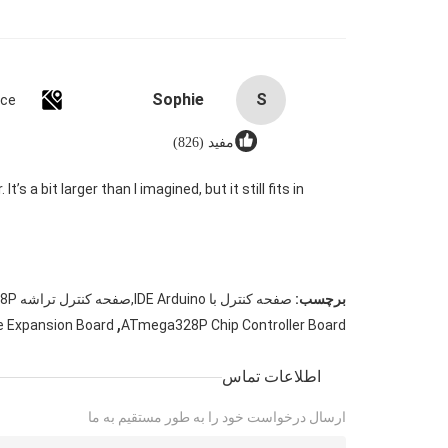
Sophie
S
nce
مفید (826)
s a bit larger than I imagined, but it still fits in
برچسب:
صفحه کنترل با IDE Arduino,صفحه کنترل تراشه ATmega328P,هیئت توسعه چند منظوره سازمان ملل متحد
,
e Expansion Board
ATmega328P Chip Controller Board
اطلاعات تماس
ارسال درخواست خود را به طور مستقیم به ما