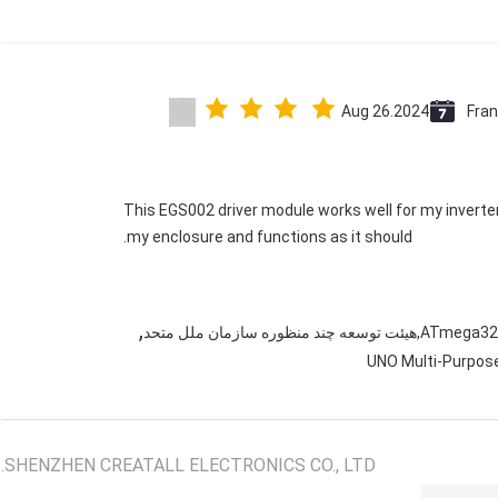
Aug 26.2024
Fra
This EGS002 driver module works well for my inverter. It’
my enclosure and functions as it should.
,
UNO Multi-Purpos
SHENZHEN CREATALL ELECTRONICS CO., LTD.