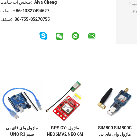
Alva Cheng
تماس با شخص:
+86-13827494627
تلفن:
86-755-85270755
فکس:
SIM800 SIM800C
ماژول GPS GY-
ماژول وای فای بی
ماژول وای فای بی
NEO6MV2 NEO 6M
سیم UNO R3