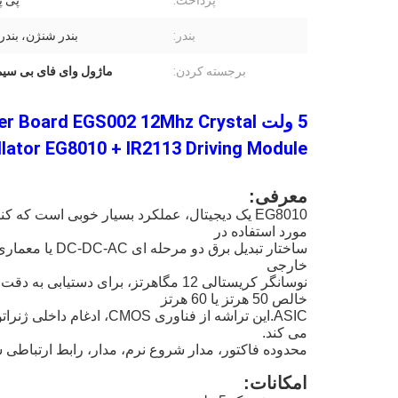
پرداخت:
پی پال
بندر:
بندر شنژن، بندر
برجسته کردن:
ماژول وای فای بی سیم 5 ول
5 ولت Board EGS002 12Mhz Crystal
llator EG8010 + IR2113 Driving Module
معرفی:
EG8010 یک دیجیتال، عملکرد بسیار خوبی است که
مورد استفاده در
خارجی
نوسانگر کریستالی 12 مگاهرتز، برای دس
خالص 50 هرتز یا 60 هرتز
می کند.
محدوده فاکتور، مدار شروع نرم، مدار، رابط ارتباطی سریال RS232 و ماژول درایور LCD سریال 1602 ع
امکانات: