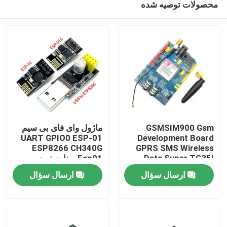
محصولات توصیه شده
GSMSIM900 Gsm
ماژول وای فای بی سیم
UART GPIO0 ESP-01
Development Board
ESP8266 CH340G
GPRS SMS Wireless
Data Super TC35I
Esp01 برنامه نویس
خونه
آداپتور
ارسال سؤال
ارسال سؤال
محصولات
درباره ما