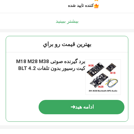
کننده تایید شده
بیشتر ببینید
بهترين قيمت رو براي
برد گیرنده صوتی M18 M28 M38
کیت رسیور بدون تلفات BLT 4.2
ادامه هید