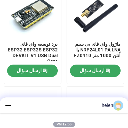
بازدید از کارخانه
کنترل کیفیت
ماژول وای فای بی سیم
برد توسعه وای فای
NRF24L01 PA LNA با
ESP32 ESP32S ESP32
با ما تماس بگیرید
آنتن 1000 متر FZ0410
DEVKIT V1 USB Dual
Core
ارسال سؤال
ارسال سؤال
اخبار
موارد
helen
وبلاگ
ماژول برد تقویت کننده
12:56 PM