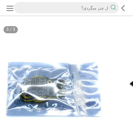
3
/
3