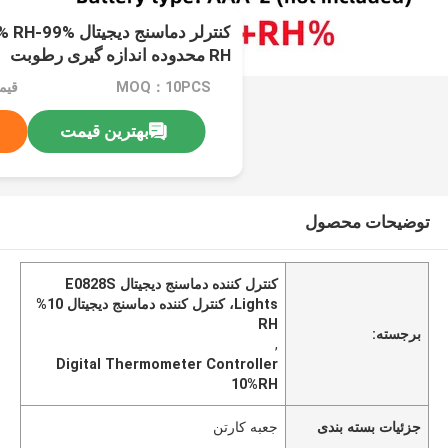
کنترلر دماسنج دی
RH محدوده اندازه گیری رطوبت
MOQ：10PCS
قیم
بهترین قیمت
توضیحات محصول
کنترل کننده دماسنج دیجیتال E0828S
Lights، کنترل کننده دماسنج دیجیتال 10%
RH
برجسته:
,
Digital Thermometer Controller
10%RH
جزئیات بسته بندی
جعبه کارتن