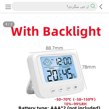
4
/
3