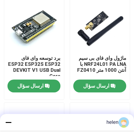
بازدید از کارخانه
کنترل کیفیت
با ما تماس بگیرید
ماژول وای فای بی سیم
برد توسعه وای فای
NRF24L01 PA LNA با
ESP32 ESP32S ESP32
آنتن 1000 متر FZ0410
DEVKIT V1 USB Dual
اخبار
Core
ارسال سؤال
ارسال سؤال
موارد
وبلاگ
helen
ماژول برد تقویت کننده