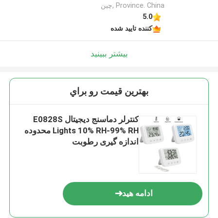
Province. China ,چین
5.0
کننده تایید شده
بیشتر ببینید
بهترين قيمت رو براي
کنترلر دماسنج دیجیتال E0828S
Lights 10% RH-99% RH محدوده
اندازه گیری رطوبت
ادامه هید