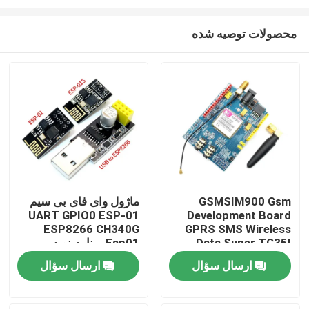
محصولات توصیه شده
GSMSIM900 Gsm
ماژول وای فای بی سیم
UART GPIO0 ESP-01
Development Board
خونه
ESP8266 CH340G
GPRS SMS Wireless
Data Super TC35I
Esp01 برنامه نویس
آداپتور
محصولات
ارسال سؤال
ارسال سؤال
درباره ما