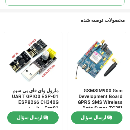
محصولات توصیه شده
GSMSIM900 Gsm
ماژول وای فای بی سیم
خونه
UART GPIO0 ESP-01
Development Board
ESP8266 CH340G
GPRS SMS Wireless
Data Super TC35I
Esp01 برنامه نویس
محصولات
آداپتور
ارسال سؤال
ارسال سؤال
درباره ما