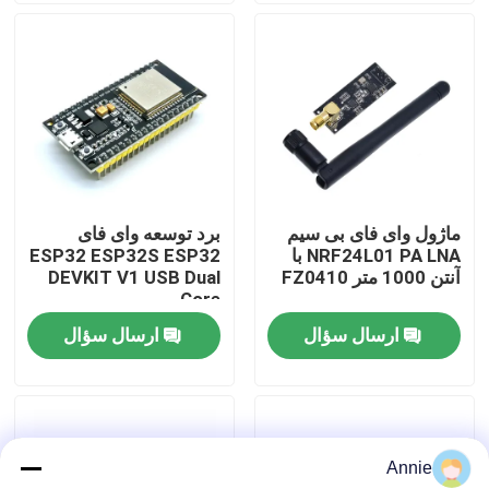
بازدید از کارخانه
کنترل کیفیت
با ما تماس بگیرید
ماژول وای فای بی سیم
برد توسعه وای فای
NRF24L01 PA LNA با
ESP32 ESP32S ESP32
اخبار
آنتن 1000 متر FZ0410
DEVKIT V1 USB Dual
Core
ارسال سؤال
ارسال سؤال
موارد
وبلاگ
Annie
ماژول برد تقویت کننده