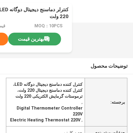
220 ولت
MOQ：10PCS
قیم
بهترین قیمت
توضیحات محصول
کنترل کننده دماسنج دیجیتال دوگانه LED،
کنترل کننده دماسنج دیجیتال 220 ولت،
ترموستات گرمایش الکتریکی 220 ولت
برجسته:
,
Digital Thermometer Controller
220V
Electric Heating Thermostat 220V
,
جزئیات بسته بندی
جعبه کارتن